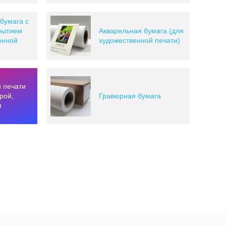
бумага с
рытием
Акварельная бумага (для
енной
художественной печати)
 печати
урой,
Гравюрная бумага
м