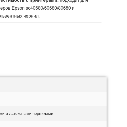
естимость с принтерами:
подходит для
еров Epson sc40680/60680/80680 и
львентных чернил.
ыми и латексными чернилами