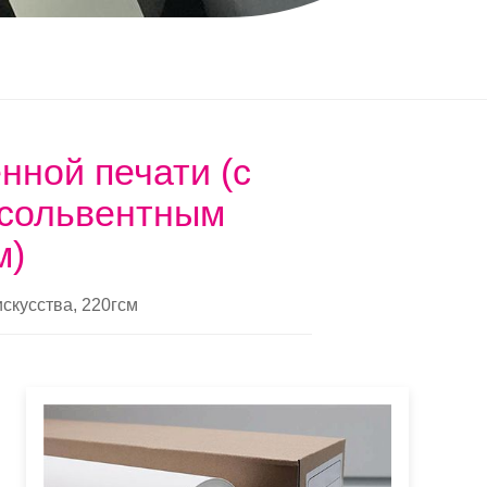
нной печати (с
косольвентным
м)
скусства, 220гсм