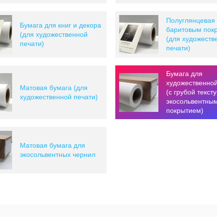
Полуглянцевая 
Бумага для книг и декора
баритовым пок
(для художественной
(для художеств
печати)
печати)
Бумага для
художественной
Матовая бумага (для
(с грубой текст
художественной печати)
экосольвентны
покрытием)
Матовая бумага для
экосольвентных чернил