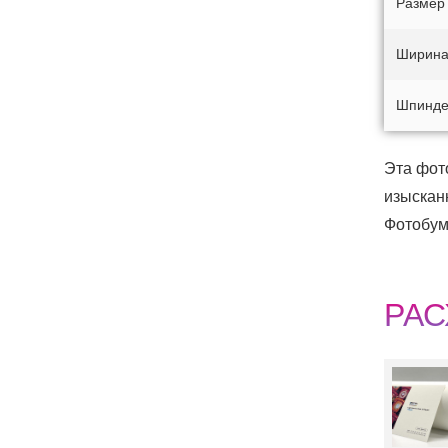
Размер
Ширин
Шпинде
Эта фот
изыскан
Фотобум
РАС