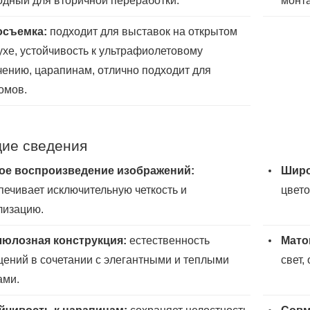
одный для вторичной переработки.
монт
осъемка:
подходит для выставок на открытом
ухе, устойчивость к ультрафиолетовому
чению, царапинам, отлично подходит для
омов.
ие сведения
ое воспроизведение изображений:
Широ
печивает исключительную четкость и
цвето
лизацию.
юлозная конструкция:
естественность
Мато
ений в сочетании с элегантными и теплыми
свет,
ами.