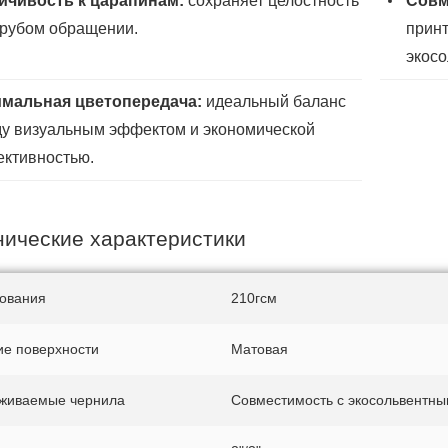
йчивость к царапинам:
сохраняет целостность
Совм
грубом обращении.
принт
экосо
мальная цветопередача:
идеальный баланс
у визуальным эффектом и экономической
ктивностью.
нические характеристики
нования
210гсм
ие поверхности
Матовая
живаемые чернила
Совместимость с экосольвентн