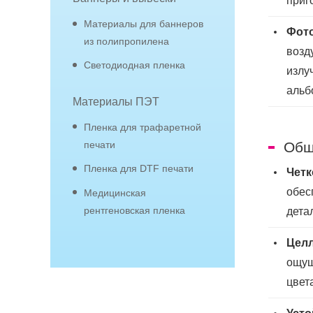
приг
Материалы для баннеров
Фот
из полипропилена
возд
Светодиодная пленка
излу
альб
Материалы ПЭТ
Пленка для трафаретной
Общ
печати
Пленка для DTF печати
Четк
обес
Медицинская
рентгеновская пленка
дета
Целл
ощущ
цвет