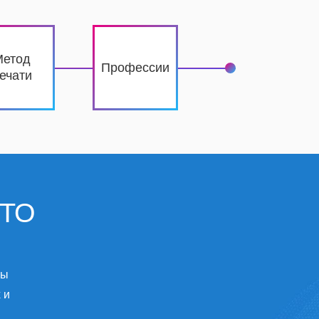
Метод
Профессии
ечати
ЧТО
бы
 и