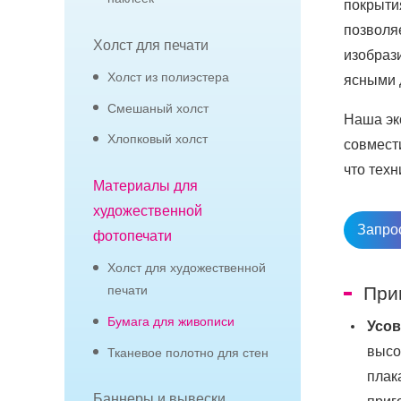
покрыти
позволя
Холст для печати
изобрази
Холст из полиэстера
ясными 
Смешаный холст
Наша эк
Хлопковый холст
совмест
что техн
Материалы для
художественной
Запро
фотопечати
Холст для художественной
При
печати
Бумага для живописи
Усов
высо
Тканевое полотно для стен
плак
Баннеры и вывески