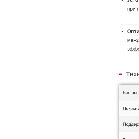
Усто
при 
Опти
межд
эффе
Тех
Вес ос
Покрыт
Поддер