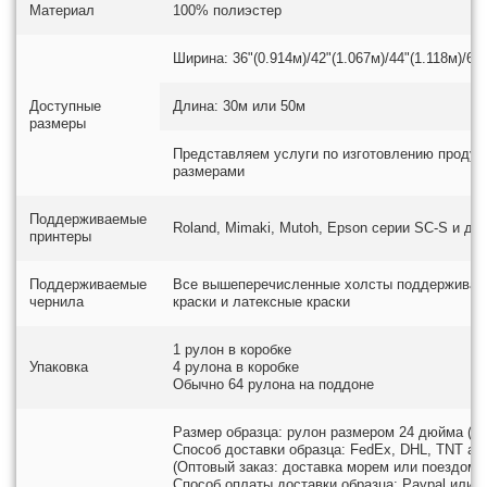
Материал
100% полиэстер
Ширина: 36"(0.914м)/42"(1.067м)/44"(1.118м)/60"
Доступные
Длина: 30м или 50м
размеры
Представляем услуги по изготовлению продук
размерами
Поддерживаемые
Roland, Mimaki, Mutoh, Epson серии SC-S и др.
принтеры
Поддерживаемые
Все вышеперечисленные холсты поддерживают
чернила
краски и латексные краски
1 рулон в коробке
Упаковка
4 рулона в коробке
Обычно 64 рулона на поддоне
Размер образца: рулон размером 24 дюйма (0,61
Способ доставки образца: FedEx, DHL, TNT air 
(Оптовый заказ: доставка морем или поездом а
Способ оплаты доставки образца: Paypal или we