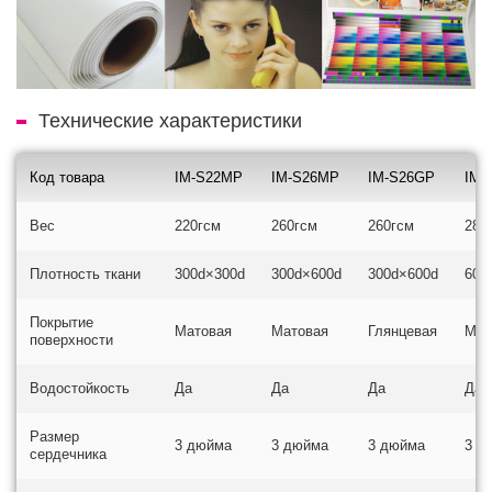
Технические характеристики
Код товара
IM-S22MP
IM-S26MP
IM-S26GP
IM-
Вес
220гсм
260гсм
260гсм
280
Плотность ткани
300d×300d
300d×600d
300d×600d
600
Покрытие
Матовая
Матовая
Глянцевая
Мат
поверхности
Водостойкость
Да
Да
Да
Да
Размер
3 дюйма
3 дюйма
3 дюйма
3 д
сердечника