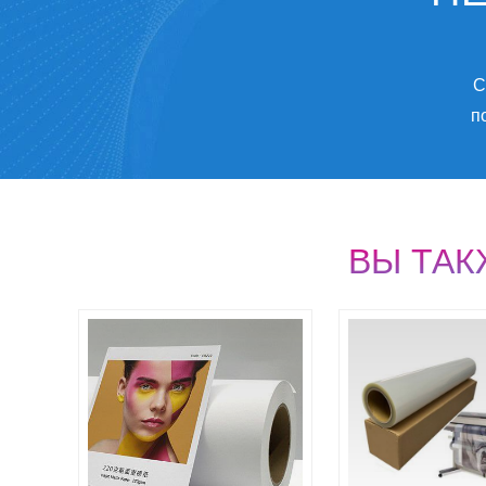
С
п
ВЫ ТА