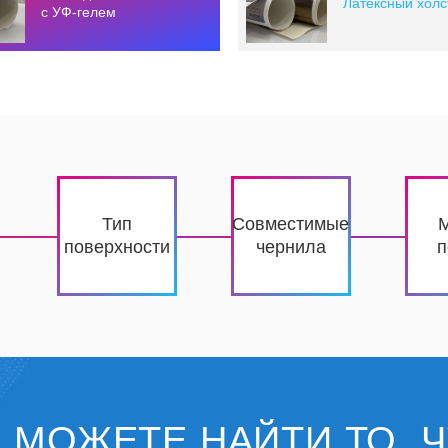
Латексный холс
с УФ-гелем
Тип
Совместимые
поверхности
чернила
п
 МОЖЕТЕ НАЙТИ ТО, 