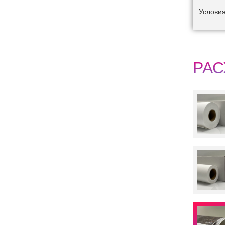
Услови
РАС