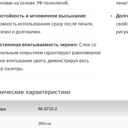
илами на основе УФ-технологий.
печат
стойкость и мгновенное высыхание:
Долг
ожность использования сразу после печати,
свойс
тичен и долговечен.
рисун
ственная впитываемость чернил:
Слои со
иальным покрытием гарантируют равномерное
кое впитывание цвета, демонстрируя весь
тр палитры.
нические характеристики
ара
IM-S715-2
380гсм