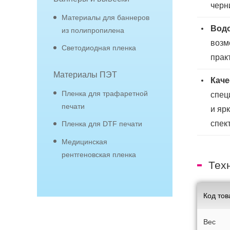
черн
Материалы для баннеров
Водо
из полипропилена
возм
Светодиодная пленка
прак
Материалы ПЭТ
Каче
Пленка для трафаретной
спец
печати
и яр
спек
Пленка для DTF печати
Медицинская
рентгеновская пленка
Тех
Код тов
Вес