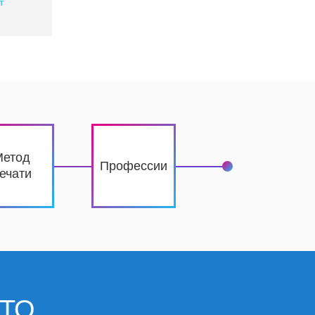
т
Метод
Профессии
ечати
ЧТО