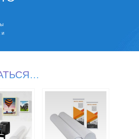
бы
 и
АТЬСЯ…