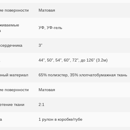
ие поверхности
Матовая
живаемые
УФ, УФ-гель
а
 сердечника
3”
а
44", 50", 54", 60", 72", до 126" (3.2м)
ный материал
65% полиэстер, 35% хлопчатобумажная ткань
ие поверхности
Матовая
етение ткани
2:1
а
1 рулон в коробке/тубе