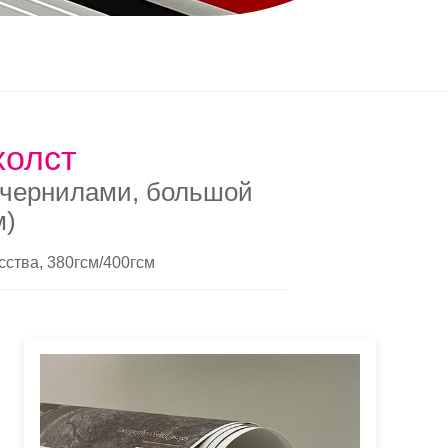
олст
/чернилами, большой
м)
сства, 380гсм/400гсм