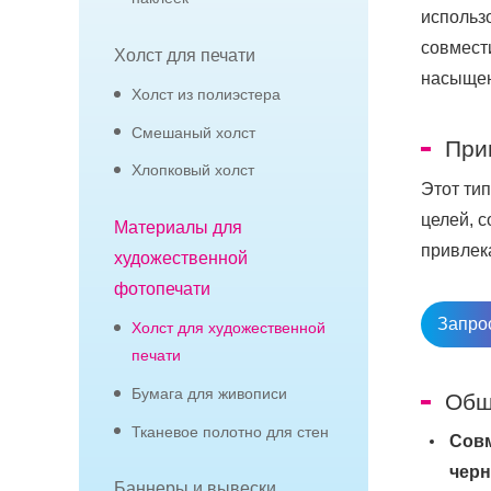
использ
совмест
Холст для печати
насыщен
Холст из полиэстера
Смешаный холст
При
Хлопковый холст
Этот ти
целей, с
Материалы для
привлек
художественной
фотопечати
Запро
Холст для художественной
печати
Бумага для живописи
Общ
Тканевое полотно для стен
Совм
черн
Баннеры и вывески