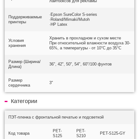
лайтбоксов для рекламы
·Epson SureColor S-series
Поддерживаемые
·Roland/Mimaki/Mutoh
принтеры
·HP Latex
Хранить в прохладном и сухом месте
Условия
При относительной влажности воздуха 30-
хранения
65%, а температуры - от 10°C до 35°C
Размер (Ширина/
36", 42", 50", 54", 60"/100 фунтов
Длина)
Размер
3"
сердечника
Категории
ПЭТ-пленка с фронтальной печатью и подсветкой
PET-
PET-
Код товара
PET-S125-GY
S125
S210