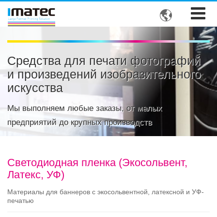

Средства для печати фотографий
и произведений изобразительного
искусства
Мы выполняем любые заказы, от малых
предприятий до крупных производств
Светодиодная пленка (Экосольвент,
Латекс, УФ)
Материалы для баннеров с экосольвентной, латексной и УФ-
печатью