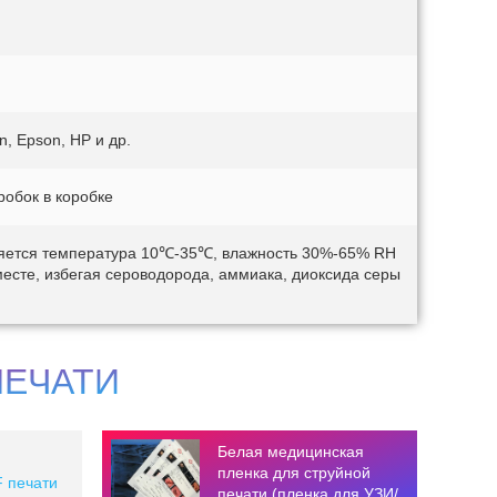
, Epson, HP и др.
оробок в коробке
яется температура 10℃-35℃, влажность 30%-65% RH
месте, избегая сероводорода, аммиака, диоксида серы
ПЕЧАТИ
Белая медицинская
пленка для струйной
 печати
печати (пленка для УЗИ/