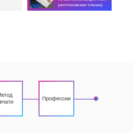
рентгеновская пленка)
Метод
Профессии
ечати