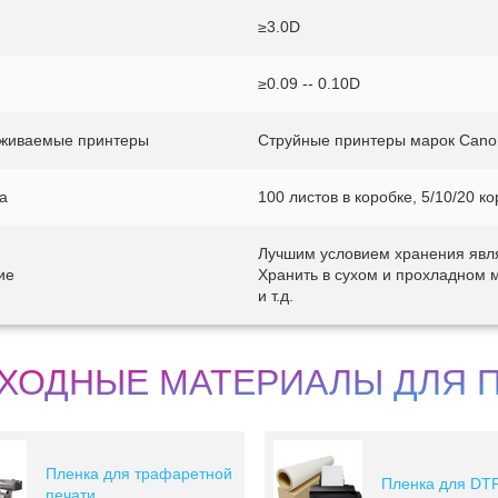
≥3.0D
≥0.09 -- 0.10D
живаемые принтеры
Струйные принтеры марок Canon
а
100 листов в коробке, 5/10/20 к
Лучшим условием хранения явл
ие
Хранить в сухом и прохладном 
и т.д.
ХОДНЫЕ МАТЕРИАЛЫ ДЛЯ 
Пленка для трафаретной
Пленка для DTF
печати