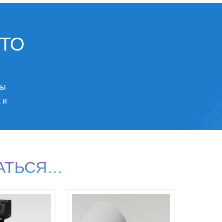
ЧТО
бы
 и
АТЬСЯ…