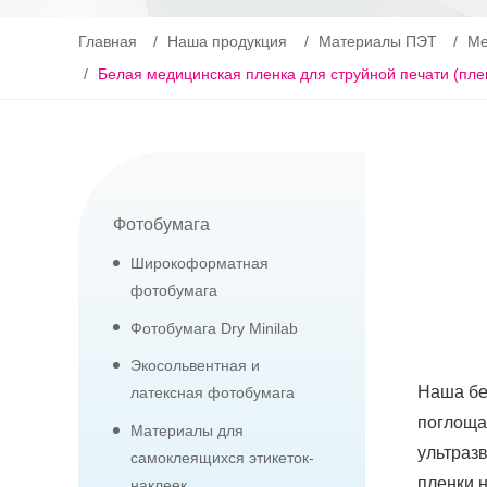
Главная
Наша продукция
Материалы ПЭТ
Ме
Белая медицинская пленка для струйной печати (пле
Фотобумага
Широкоформатная
фотобумага
Фотобумага Dry Minilab
Экосольвентная и
Наша бе
латексная фотобумага
поглоща
Материалы для
ультраз
самоклеящихся этикеток-
пленки 
наклеек