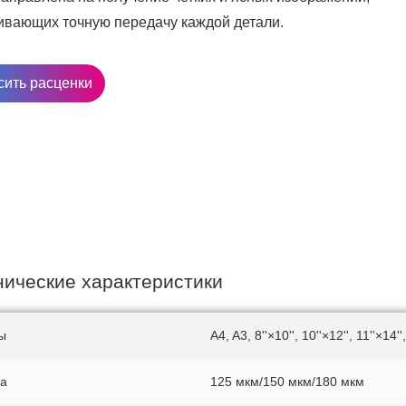
ивающих точную передачу каждой детали.
сить расценки
нические характеристики
ы
A4, A3, 8''×10'', 10''×12'', 11''×14''
а
125 мкм/150 мкм/180 мкм