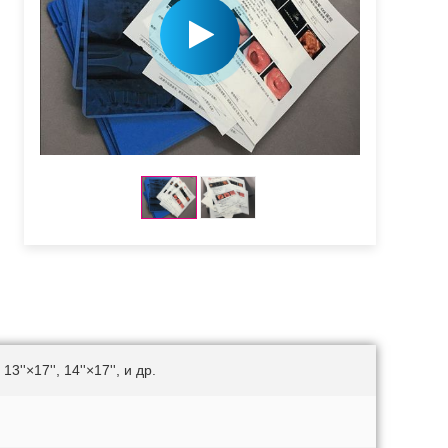
, 13''×17'', 14''×17'', и др.