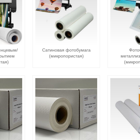
янцевым/
Сатиновая фотобумага
Фото
рытием
(микропористая)
металли
тая)
(микро