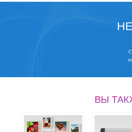
НЕ
С
п
ВЫ ТА