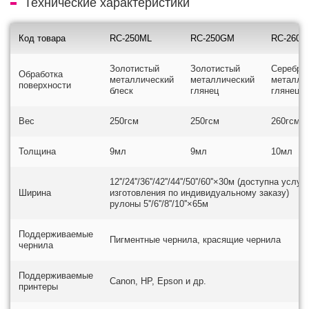
Технические характеристики
Код товара
RC-250ML
RC-250GM
RC-260
Золотистый
Золотистый
Серебри
Обработка
металлический
металлический
металли
поверхности
блеск
глянец
глянец
Вес
250гсм
250гсм
260гсм
Толщина
9мл
9мл
10мл
12''/24''/36''/42''/44''/50''/60''×30м (доступна услуг
Ширина
изготовления по индивидуальному заказу)
рулоны 5''/6''/8''/10''×65м
Поддерживаемые
Пигментные чернила, красящие чернила
чернила
Поддерживаемые
Canon, HP, Epson и др.
принтеры