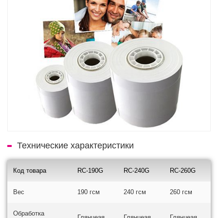
Технические характеристики
Код товара
RC-190G
RC-240G
RC-260G
Вес
190 гсм
240 гсм
260 гсм
Обработка
Глянцеая
Глянцеая
Глянцеая